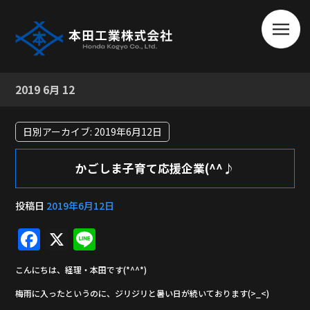
2019 6月 12
日別アーカイブ:
2019年6月12日
かごしま子育て応援企業(^^♪
投稿日
2019年6月12日
F
X
Li
a
n
こんにちは、経理・本田です(*^^*)
c
e
梅雨に入ったというのに、ジリジリと暑い日が続いております(>_<)
e