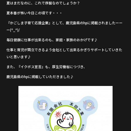
夏はまだなのに、これで序盤なのでしょうか？
b
夏本番が怖い今日この頃です・・・
o
o
『かごしま子育て応援企業』として、鹿児島県のhpに掲載されましたーー
ー(^_^)/
k
毎日健康に仕事が出来るのも、家庭・家族のおかげです♪
仕事と育児が両立できるよう会社として出来るかぎりサポートしていきた
いと思います♪
また、『イクボス宣言』も、厚生労働省につづき、
鹿児島県のhpに掲載していただきました♪