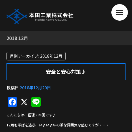
2018 12月
月別アーカイブ:
2018年12月
安全と安心対策♪
投稿日
2018年12月20日
F
X
Li
a
n
こんにちは、経理・本田です♪
c
e
12月も半ばを過ぎ、いよいよ年の瀬な雰囲気な感じですが・・・
e