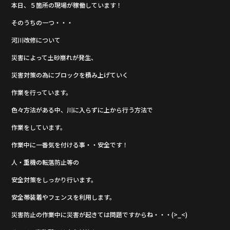
本日、５箇所の現場が稼働しています！
b
そのうちの一つ・・・
o
o
河川改修について
k
災害によって土砂崩れが発生、
災害対策の為にブロックを積み上げていく
作業を行っています。
色々方法がある中、川に入らずに上から行う方法で
作業をしています。
作業中に一番気を付ける事・・安全です！
人・重機の転落防止等の
安全対策をしっかり行います。
安全帯装着やフェンスを利用します。
災害防止の作業中に災害が起きては問題ですからね・・・(>_<)