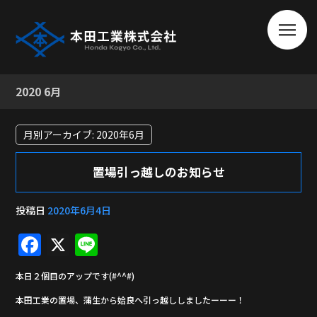
2020 6月
月別アーカイブ:
2020年6月
置場引っ越しのお知らせ
投稿日
2020年6月4日
F
X
Li
a
n
本日２個目のアップです(#^^#)
c
e
本田工業の置場、蒲生から姶良へ引っ越ししましたーーー！
e