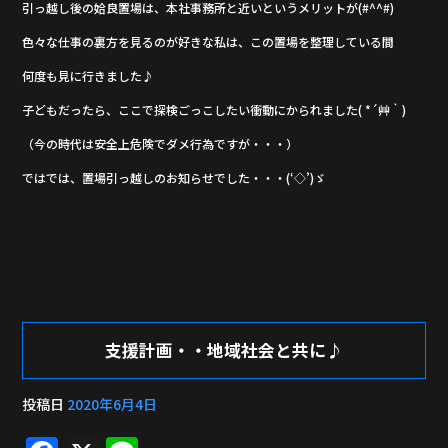
引っ越し後の姶良置場は、本社事務所と近いというメリットが(#^^#)
色々な仕事の裏方を見るのが好きな私は、この置場を整理している間
何度も見に行きました♪
子どもだったら、ここで探検ごっこしたい衝動にかられました( *´艸｀)
（今の時代は安全上危険でダメ行為ですが・・・）
ではでは、置場引っ越しのお知らせでした・・・(‘◇’)ゞ
支援計画・・地域社会と共に♪
投稿日
2020年6月4日