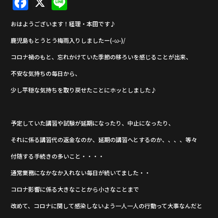
F
X
Li
a
n
おはようございます！経理・本田です♪
c
e
鹿児島もとうとう梅雨入りしましたー(-ω-)/
e
コロナ禍のもと、忘れかけていた季節の移ろいを感じることが出来、
b
不安な気持ちの毎日から、
o
o
少し平穏な気持ちを取り戻せたことにホッとしました♪
k
予定していた講習や試験が延期になったり、中止になったり、
それに係る講習代の返金なのか、延期の講習へとするのか、、、、等々
付随する手続きの多いこと・・・・
通常業務になかなか入れない毎日が続いてました・・
コロナ影響に係る大きなことから小さなことまで
改めて、コロナに関して感染しないよう一人一人の行動って大事なんだと