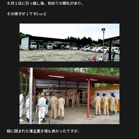
６月１日に引っ越し後、初めての朝礼があり、
b
その様子が↓です(-ω-)/
o
o
k
緑に囲まれた蒲生置き場も良かったですが、