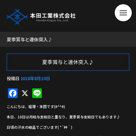
夏季賞与と連休突入♪
夏季賞与と連休突入♪
投稿日
2018年8月10日
F
X
Li
a
n
こんにちは、経理・本田です(#^^#)
c
e
本日、10日は月給与支給日と重なり、夏季賞与支給日でもあります♪
e
日頃の汗水の結晶でございます( *´艸｀)
b