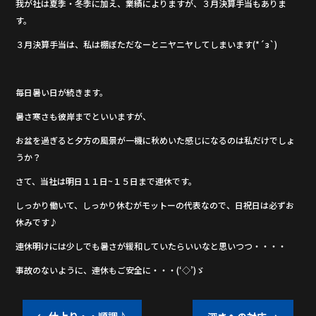
我が社は夏季・冬季に加え、業績によりますが、３月決算手当もありま
o
す。
o
３月決算手当は、私は棚ぼただなーとニヤニヤしてしまいます(*´з`)
k
毎日暑い日が続きます。
暑さ寒さも彼岸までといいますが、
お盆を過ぎると夕方の風景が一機に秋めいた感じになるのは私だけでしょ
うか？
さて、当社は明日１１日~１５日まで連休です。
しっかり働いて、しっかり休むがモットーの代表なので、日祝日は必ずお
休みです♪
連休明けには少しでも暑さが緩和していたらいいなと思いつつ・・・・
事故のないように、連休もご安全に・・・(‘◇’)ゞ
←
仕上り・・順調♪