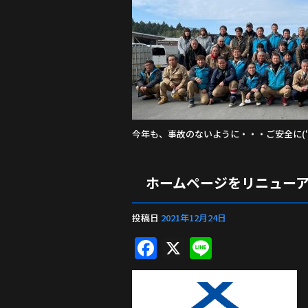
今年も、事故のないように・・・ご安全に(‘
ホームページをリニュー
投稿日
2021年12月24日
F
X
Li
a
n
c
e