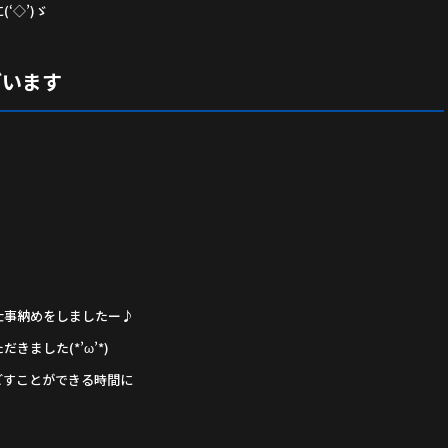
‘◇’)ゞ
ざいます
仕事納めをしましたー♪
ました(*’ω’*)
ごすことができる時間に