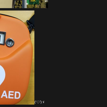
(‘◇’)ゞ