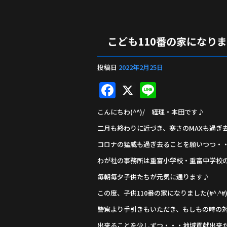
こども110番の家になり
投稿日
2022年2月25日
F
X
Li
a
n
こんにちわ(^^)/ 経理・本田です♪
c
e
二月も終わりに近づき、寒さのMAXも過ぎ
e
コロナの猛威も過ぎ去ることを願いつつ・
b
わが社の事務所は重富小学校・重富中学校
o
毎朝毎夕子供たちが元気に通ります♪
o
この度、子供110番の家になりました(#^.^#
k
警察より手引きもいただき、もしもの時の
出来ることを少しずつ・・・地域貢献出来