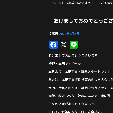
では、本日も事故のないよう・・・ご安全に(
あけましておめでとうご
投稿日
2022年1月6日
F
X
Li
a
n
あけましておめでとうございます
c
e
経理・本田です(*^^)v
e
本日より、本田工業・新年スタートです！
b
年末は、本田工業恒例行事の餅つき大会で
o
今回、社長と餅つき一発目をつかさせていただき
o
赤飯、豚汁も作り、社員みんなで一緒に過
k
日々の感謝があふれてきました。
そして、新年に入り５日に安全祈願。