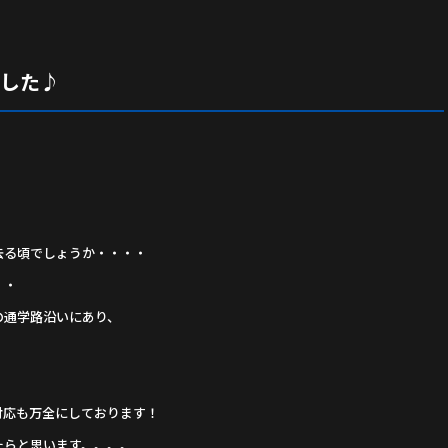
ました♪
去る頃でしょうか・・・・
・・
の通学路沿いにあり、
)
対応も万全にしております！
たらと思います。。。。