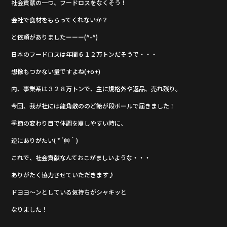
社会貢献の一つ、フードロスをなくそう！
o
o
会社で食材をもらってくれないか？
k
と依頼がありましたーーー(^-^)
日本のフードロスは年間６１２万トンだそうで・・・
想像もつかない量ですよね(+o+)
内、事業系は３２８万トンで、主に規格外や返品、売れ残り。
今回、我が社には龍角散ののど飴が段ボールで届きました！
季節の変わり目で体調を崩しやすい時に、
逆にありがたい( *´艸｀)
これで、社会貢献なんておこがましいような・・・
ありがたく協力させていただきます♪
ドヨヨ～ンとしている気持ちがシャキッと
なりました！