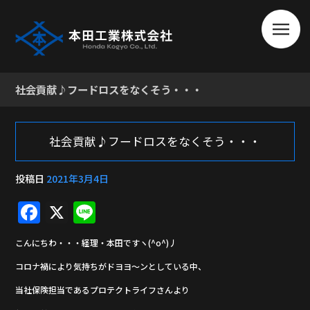
社会貢献♪フードロスをなくそう・・・
社会貢献♪フードロスをなくそう・・・
投稿日
2021年3月4日
F
X
Li
a
n
こんにちわ・・・経理・本田ですヽ(^o^)丿
c
e
コロナ禍により気持ちがドヨヨ～ンとしている中、
e
当社保険担当であるプロテクトライフさんより
b