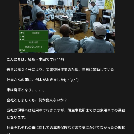
b
o
o
k
こんにちは、経理・本田です(#^^#)
去る台風２４号により、災害復旧作業のため、当日に出勤していた
社員さんの車に、倒木がおきました(; ･`д･´)
車は廃車となり、、、、
会社としましても、何か出来ないか？
当社は現場へは社用車で行きますが、蒲生事務所までは自家用車での通勤
となります。
社員それぞれの車に対しての車両保険などまで気にかけてなかったの現状