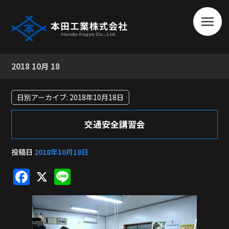
2018 10月 18
日別アーカイブ:
2018年10月18日
交通安全講習会
投稿日
2018年10月18日
F
X
Li
a
n
c
e
e