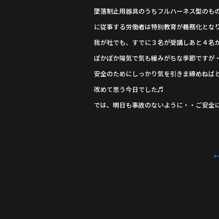
墜落制止用器具のうちフルハーネス型のもの
に従事する労働者は特別教育が義務化とな
我が社でも、すでに３名が受講しあと４名
ぽかぽか陽気で気も緩みがちな季節ですが
安全のためにしっかり気を引きま締めねば
改めて思う今日でした♬
では、明日も事故のないように・・ご安全に・