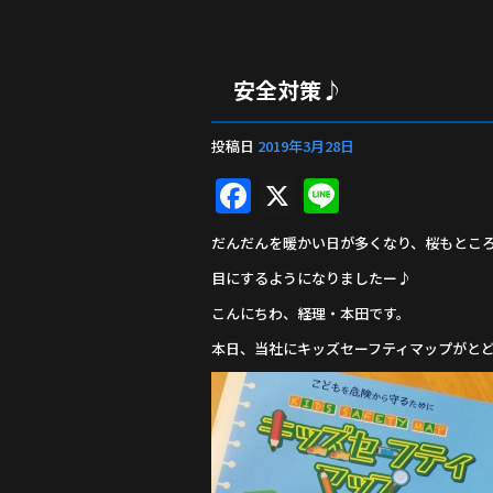
安全対策♪
投稿日
2019年3月28日
F
X
Li
a
n
だんだんを暖かい日が多くなり、桜もとこ
c
e
目にするようになりましたー♪
e
こんにちわ、経理・本田です。
b
本日、当社にキッズセーフティマップがとどき
o
o
k