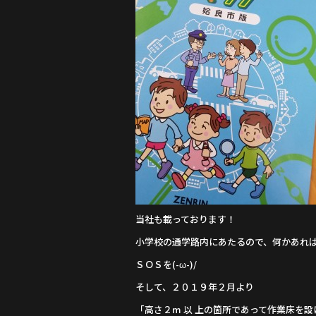
当社も載っております！
小学校の通学路内にあたるので、何かあれ
ＳＯＳを(-ω-)/
そして、２０１９年２月より
「高さ２m 以 上の箇所であって作業床を