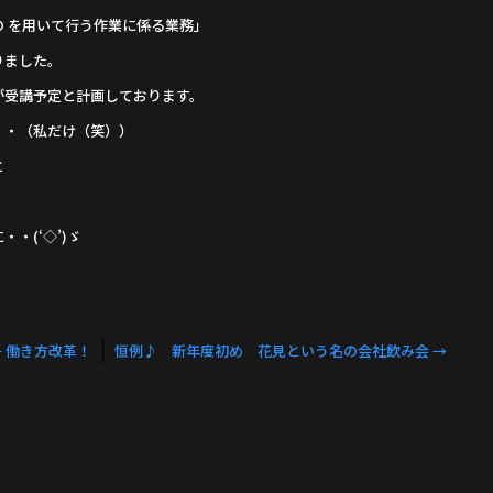
 を用いて行う作業に係る業務」
りました。
が受講予定と計画しております。
・・（私だけ（笑））
と
・(‘◇’)ゞ
←
働き方改革！
恒例♪ 新年度初め 花見という名の会社飲み会
→